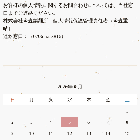
お客様の個人情報に関するお問合わせについては、当社窓
口までご連絡ください。
株式会社今森製麺所 個人情報保護管理責任者（今森重
晴）
連絡窓口：（0796-52-3816）
2026年08月
日
月
火
水
木
金
土
1
2
3
4
5
6
7
8
9
10
11
12
13
14
15